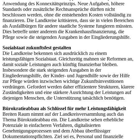
Anwendung des Konnexitätsprinzips. Neue Aufgaben, höhere
Standards oder zusätzliche Rechtsansprüche dürften nicht
beschlossen werden, ohne die entstehenden Kosten vollständig zu
finanzieren. Die Landkreise kritisieren, dass sie in vielen Bereichen
als Ausfallbürgen für andere staatliche Systeme fungieren müssten.
Dies betreffe unter anderem die Krankenhausfinanzierung, die
Pflege sowie die steigenden Ausgaben in der Eingliederungshilfe.
Sozialstaat zukunftsfest gestalten
Die Landkreise bekennen sich ausdrücklich zu einem
leistungsfähigen Sozialstaat. Gleichzeitig mahnen sie Reformen an,
damit soziale Leistungen auch künftig finanzierbar bleiben.
Insbesondere die stark steigenden Ausgaben in der
Eingliederungshilfe, der Kinder- und Jugendhilfe sowie der Hilfe
zur Pflege würden inzwischen wichtige Zukunftsinvestitionen
verdrängen. Gefordert werden daher effizientere Strukturen, klarere
Zuständigkeiten und eine stärkere Ausrichtung der Leistungen auf
diejenigen Menschen, die Unterstützung tatsächlich benötigen.
Bürokratieabbau als Schlüssel für mehr Leistungsfähigkeit
Breiten Raum nimmt auf der Landkreisversammlung auch das
Thema Bürokratieabbau ein. Die Landkreise sehen erhebliche
Potenziale in einfacheren Verfahren, digitalisierten
Genehmigungsprozessen und dem Abbau überflüssiger
Dokumentationspflichten. Ziel sei es, Personal und finanzielle