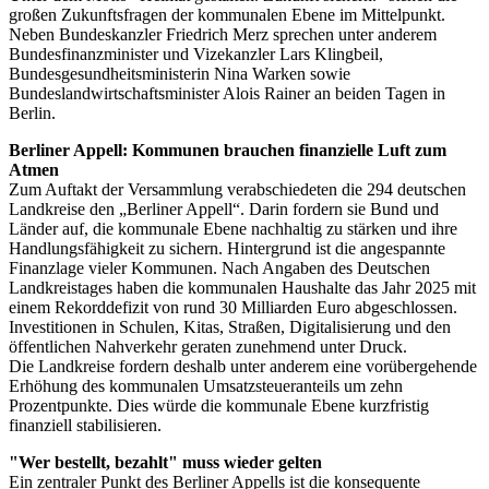
großen Zukunftsfragen der kommunalen Ebene im Mittelpunkt.
Neben Bundeskanzler Friedrich Merz sprechen unter anderem
Bundesfinanzminister und Vizekanzler Lars Klingbeil,
Bundesgesundheitsministerin Nina Warken sowie
Bundeslandwirtschaftsminister Alois Rainer an beiden Tagen in
Berlin.
Berliner Appell: Kommunen brauchen finanzielle Luft zum
Atmen
Zum Auftakt der Versammlung verabschiedeten die 294 deutschen
Landkreise den „Berliner Appell“. Darin fordern sie Bund und
Länder auf, die kommunale Ebene nachhaltig zu stärken und ihre
Handlungsfähigkeit zu sichern. Hintergrund ist die angespannte
Finanzlage vieler Kommunen. Nach Angaben des Deutschen
Landkreistages haben die kommunalen Haushalte das Jahr 2025 mit
einem Rekorddefizit von rund 30 Milliarden Euro abgeschlossen.
Investitionen in Schulen, Kitas, Straßen, Digitalisierung und den
öffentlichen Nahverkehr geraten zunehmend unter Druck.
Die Landkreise fordern deshalb unter anderem eine vorübergehende
Erhöhung des kommunalen Umsatzsteueranteils um zehn
Prozentpunkte. Dies würde die kommunale Ebene kurzfristig
finanziell stabilisieren.
"Wer bestellt, bezahlt" muss wieder gelten
Ein zentraler Punkt des Berliner Appells ist die konsequente