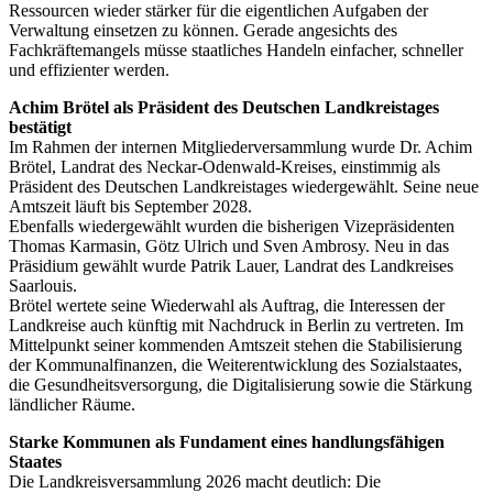
Ressourcen wieder stärker für die eigentlichen Aufgaben der
Verwaltung einsetzen zu können. Gerade angesichts des
Fachkräftemangels müsse staatliches Handeln einfacher, schneller
und effizienter werden.
Achim Brötel als Präsident des Deutschen Landkreistages
bestätigt
Im Rahmen der internen Mitgliederversammlung wurde Dr. Achim
Brötel, Landrat des Neckar-Odenwald-Kreises, einstimmig als
Präsident des Deutschen Landkreistages wiedergewählt. Seine neue
Amtszeit läuft bis September 2028.
Ebenfalls wiedergewählt wurden die bisherigen Vizepräsidenten
Thomas Karmasin, Götz Ulrich und Sven Ambrosy. Neu in das
Präsidium gewählt wurde Patrik Lauer, Landrat des Landkreises
Saarlouis.
Brötel wertete seine Wiederwahl als Auftrag, die Interessen der
Landkreise auch künftig mit Nachdruck in Berlin zu vertreten. Im
Mittelpunkt seiner kommenden Amtszeit stehen die Stabilisierung
der Kommunalfinanzen, die Weiterentwicklung des Sozialstaates,
die Gesundheitsversorgung, die Digitalisierung sowie die Stärkung
ländlicher Räume.
Starke Kommunen als Fundament eines handlungsfähigen
Staates
Die Landkreisversammlung 2026 macht deutlich: Die