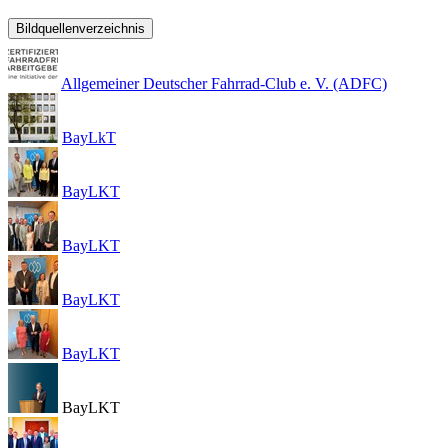
Bildquellenverzeichnis
Allgemeiner Deutscher Fahrrad-Club e. V. (ADFC)
BayLkT
BayLKT
BayLKT
BayLKT
BayLKT
BayLKT