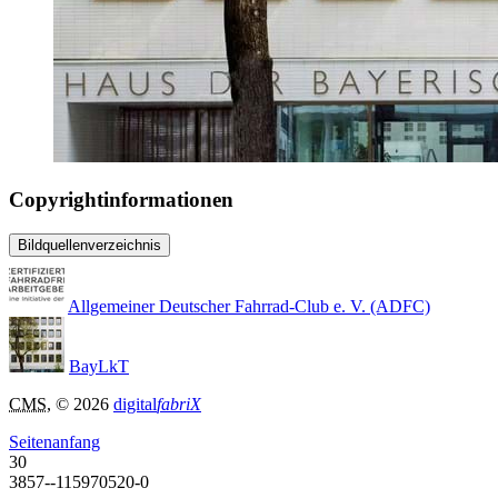
Copyrightinformationen
Bildquellenverzeichnis
Allgemeiner Deutscher Fahrrad-Club e. V. (ADFC)
BayLkT
CMS
, © 2026
digital
fabriX
Seitenanfang
30
3857--115970520-0