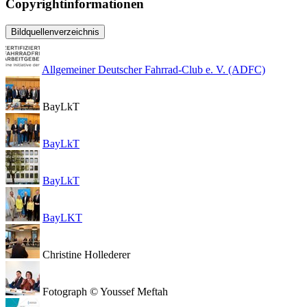
Copyrightinformationen
Bildquellenverzeichnis
Allgemeiner Deutscher Fahrrad-Club e. V. (ADFC)
BayLkT
BayLkT
BayLkT
BayLKT
Christine Hollederer
Fotograph © Youssef Meftah