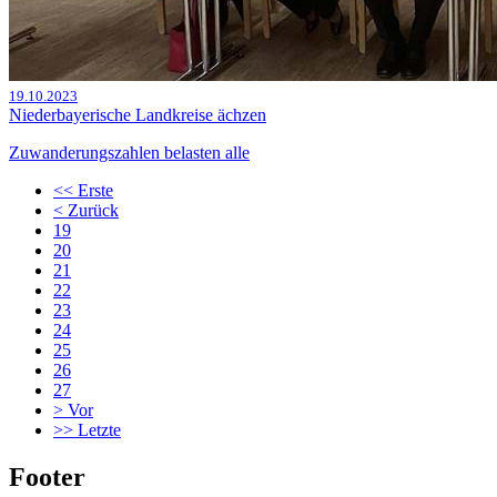
19.10.2023
Niederbayerische Landkreise ächzen
Zuwanderungszahlen belasten alle
<<
Erste
<
Zurück
19
20
21
22
23
24
25
26
27
>
Vor
>>
Letzte
Footer