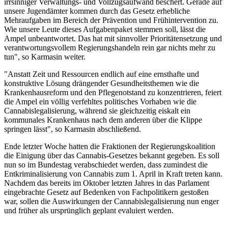
irrsinniger Verwaltungs- und Vollzugsaufwand beschert. Gerade auf
unsere Jugendämter kommen durch das Gesetz erhebliche
Mehraufgaben im Bereich der Prävention und Frühintervention zu.
Wie unsere Leute dieses Aufgabenpaket stemmen soll, lässt die
Ampel unbeantwortet. Das hat mit sinnvoller Prioritätensetzung und
verantwortungsvollem Regierungshandeln rein gar nichts mehr zu
tun", so Karmasin weiter.
"Anstatt Zeit und Ressourcen endlich auf eine ernsthafte und
konstruktive Lösung drängender Gesundheitsthemen wie die
Krankenhausreform und den Pflegenotstand zu konzentrieren, feiert
die Ampel ein völlig verfehltes politisches Vorhaben wie die
Cannabislegalisierung, während sie gleichzeitig eiskalt ein
kommunales Krankenhaus nach dem anderen über die Klippe
springen lässt", so Karmasin abschließend.
Ende letzter Woche hatten die Fraktionen der Regierungskoalition
die Einigung über das Cannabis-Gesetzes bekannt gegeben. Es soll
nun so im Bundestag verabschiedet werden, dass zumindest die
Entkriminalisierung von Cannabis zum 1. April in Kraft treten kann.
Nachdem das bereits im Oktober letzten Jahres in das Parlament
eingebrachte Gesetz auf Bedenken von Fachpolitikern gestoßen
war, sollen die Auswirkungen der Cannabislegalisierung nun enger
und früher als ursprünglich geplant evaluiert werden.