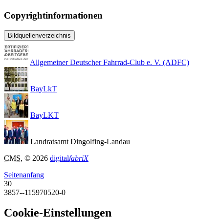
Copyrightinformationen
Bildquellenverzeichnis
Allgemeiner Deutscher Fahrrad-Club e. V. (ADFC)
BayLkT
BayLKT
Landratsamt Dingolfing-Landau
CMS
, © 2026
digital
fabriX
Seitenanfang
30
3857--115970520-0
Cookie-Einstellungen