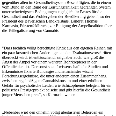
gegenüber allen im Gesundheitssystem Beschäftigten, die in einem
vom Bund an den Rand der Leistungsfähigkeit gedrängten System
unter schwierigsten Bedingungen tagtäglich ihr Bestes für die
Gesundheit und das Wohlergehen der Bevölkerung geben", so der
Präsident des Bayerischen Landkreistags, Landrat Thomas
Karmasin, Fürstenfeldbruck, zur Einigung der Ampelkoalition über
die Teillegalisierung von Cannabis.
"Dass fachlich völlig berechtigte Kritik aus den eigenen Reihen mit
ein paar kosmetischen Änderungen an den Evaluationsvorschriften
überdeckt wird, ist enttäuschend, zeigt aber auch, wie groß die
Angst der Ampel vor einem weiteren Rohrkrepierer in der
Öffentlichkeit ist. Der sonst so auf wissenschaftliche Studien und
Erkenntnisse fixierte Bundesgesundheitsminister wischt
Forschungsergebnisse, die unter anderem einen Zusammenhang
zwischen regelmäßigem Cannabiskonsum und einer erhöhten
Gefahr für psychotische Leiden wie Schizophrenie belegen, für ein
politisches Prestigeprojekt beiseite und gibt hierfür die Gesundheit
junger Menschen preis“, so Karmasin weiter.
„Nebenbei wird den ohnehin völlig überlasteten Behörden ein