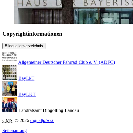
Copyrightinformationen
Bildquellenverzeichnis
Allgemeiner Deutscher Fahrrad-Club e. V. (ADFC)
BayLkT
BayLKT
Landratsamt Dingolfing-Landau
CMS
, © 2026
digital
fabriX
Seitenanfang