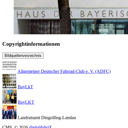
Copyrightinformationen
Bildquellenverzeichnis
Allgemeiner Deutscher Fahrrad-Club e. V. (ADFC)
BayLkT
BayLKT
Landratsamt Dingolfing-Landau
CMS
, © 2026
digital
fabriX