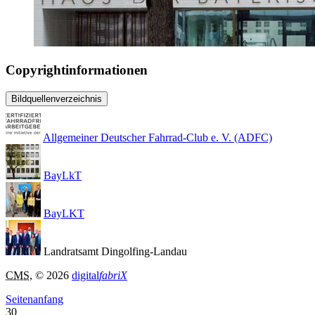
Copyrightinformationen
Bildquellenverzeichnis
Allgemeiner Deutscher Fahrrad-Club e. V. (ADFC)
BayLkT
BayLKT
Landratsamt Dingolfing-Landau
CMS
, © 2026
digital
fabriX
Seitenanfang
30