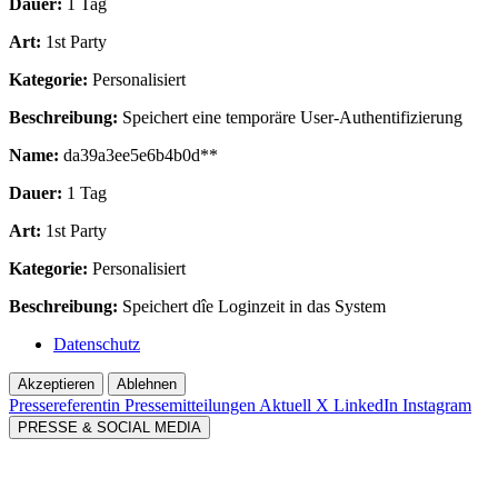
Dauer:
1 Tag
Art:
1st Party
Kategorie:
Personalisiert
Beschreibung:
Speichert eine temporäre User-Authentifizierung
Name:
da39a3ee5e6b4b0d**
Dauer:
1 Tag
Art:
1st Party
Kategorie:
Personalisiert
Beschreibung:
Speichert dîe Loginzeit in das System
Datenschutz
Akzeptieren
Ablehnen
Pressereferentin
Pressemitteilungen Aktuell
X
LinkedIn
Instagram
PRESSE & SOCIAL MEDIA