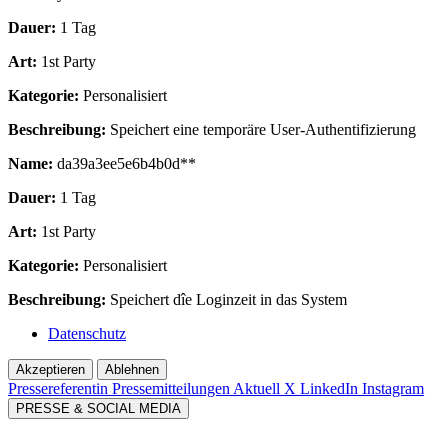
Dauer:
1 Tag
Art:
1st Party
Kategorie:
Personalisiert
Beschreibung:
Speichert eine temporäre User-Authentifizierung
Name:
da39a3ee5e6b4b0d**
Dauer:
1 Tag
Art:
1st Party
Kategorie:
Personalisiert
Beschreibung:
Speichert dîe Loginzeit in das System
Datenschutz
Akzeptieren
Ablehnen
Pressereferentin
Pressemitteilungen Aktuell
X
LinkedIn
Instagram
PRESSE & SOCIAL MEDIA