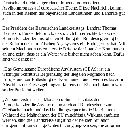
Deutschland nicht länger einen dringend notwendigen
Asylkompromiss auf europäischer Ebene. Diese Nachricht kommt
auch in den Reihen der bayerischen Landrätinnen und Landräte gut
an.
Der Präsident des Bayerischen Landkreistags, Landrat Thomas
Karmasin, Fürstenfeldbruck, dazu: „Ich bin erleichtert, dass der
Bundeskanzler der unsäglichen Haltung der Bundesregierung bei
der Reform des europäischen Asylsystems ein Ende gesetzt hat. Mit
seinem Machtwort erkennt er die Brisanz der Lage der Kommunen
an und zeigt, dass es ein Weiter wie bisher nicht geben kann. Dafür
sind wir dankbar.“
„Das Gemeinsame Europäische Asylsystem (GEAS) ist ein
wichtiger Schritt zur Begrenzung der illegalen Migration nach
Europa und zur Entlastung der Kommunen, auch wenn es bis zum
Abschluss des Gesetzgebungsverfahrens der EU noch dauern wird“,
so der Präsident weiter.
„Wir sind erstmals seit Monaten optimistisch, dass der
Bundeskanzler die Asylkrise nun auch auf Bundesebene zur
Chefsache macht und das Handlungszepter in die Hand nimmt.
Während die Maßnahmen der EU mittelfristig Wirkung entfalten
werden, sind die Landkreise aufgrund der heiklen Situation
dringend auf kurzfristige Unterstützung angewiesen, die aufgrund