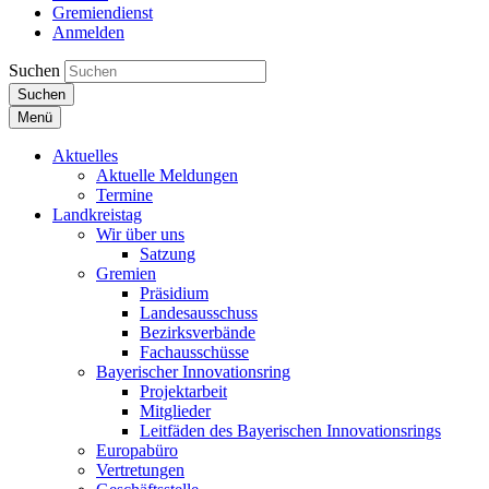
Gremiendienst
Anmelden
Suchen
Suchen
Menü
Aktuelles
Aktuelle Meldungen
Termine
Landkreistag
Wir über uns
Satzung
Gremien
Präsidium
Landesausschuss
Bezirksverbände
Fachausschüsse
Bayerischer Innovationsring
Projektarbeit
Mitglieder
Leitfäden des Bayerischen Innovationsrings
Europabüro
Vertretungen