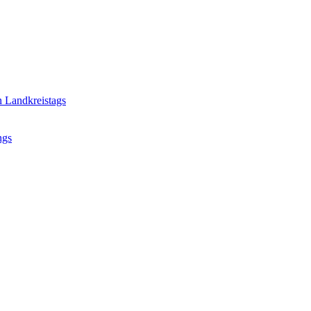
n Landkreistags
ngs