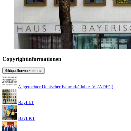
Copyrightinformationen
Bildquellenverzeichnis
Allgemeiner Deutscher Fahrrad-Club e. V. (ADFC)
BayLkT
BayLKT