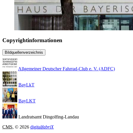
Copyrightinformationen
Bildquellenverzeichnis
Allgemeiner Deutscher Fahrrad-Club e. V. (ADFC)
BayLkT
BayLKT
Landratsamt Dingolfing-Landau
CMS
, © 2026
digital
fabriX