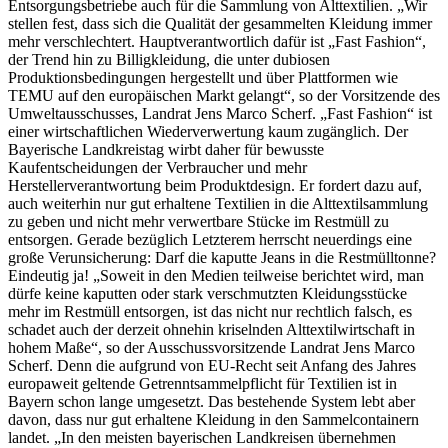
Entsorgungsbetriebe auch für die Sammlung von Alttextilien. „Wir
stellen fest, dass sich die Qualität der gesammelten Kleidung immer
mehr verschlechtert. Hauptverantwortlich dafür ist „Fast Fashion“,
der Trend hin zu Billigkleidung, die unter dubiosen
Produktionsbedingungen hergestellt und über Plattformen wie
TEMU auf den europäischen Markt gelangt“, so der Vorsitzende des
Umweltausschusses, Landrat Jens Marco Scherf. „Fast Fashion“ ist
einer wirtschaftlichen Wiederverwertung kaum zugänglich. Der
Bayerische Landkreistag wirbt daher für bewusste
Kaufentscheidungen der Verbraucher und mehr
Herstellerverantwortung beim Produktdesign. Er fordert dazu auf,
auch weiterhin nur gut erhaltene Textilien in die Alttextilsammlung
zu geben und nicht mehr verwertbare Stücke im Restmüll zu
entsorgen. Gerade bezüglich Letzterem herrscht neuerdings eine
große Verunsicherung: Darf die kaputte Jeans in die Restmülltonne?
Eindeutig ja! „Soweit in den Medien teilweise berichtet wird, man
dürfe keine kaputten oder stark verschmutzten Kleidungsstücke
mehr im Restmüll entsorgen, ist das nicht nur rechtlich falsch, es
schadet auch der derzeit ohnehin kriselnden Alttextilwirtschaft in
hohem Maße“, so der Ausschussvorsitzende Landrat Jens Marco
Scherf. Denn die aufgrund von EU-Recht seit Anfang des Jahres
europaweit geltende Getrenntsammelpflicht für Textilien ist in
Bayern schon lange umgesetzt. Das bestehende System lebt aber
davon, dass nur gut erhaltene Kleidung in den Sammelcontainern
landet. „In den meisten bayerischen Landkreisen übernehmen