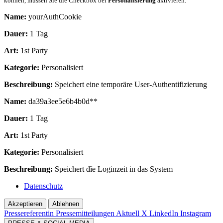
können, müssen Sie die Checkbox bei
Personalisierung
aktivieren.
Name:
yourAuthCookie
Dauer:
1 Tag
Art:
1st Party
Kategorie:
Personalisiert
Beschreibung:
Speichert eine temporäre User-Authentifizierung
Name:
da39a3ee5e6b4b0d**
Dauer:
1 Tag
Art:
1st Party
Kategorie:
Personalisiert
Beschreibung:
Speichert dîe Loginzeit in das System
Datenschutz
Akzeptieren
Ablehnen
Pressereferentin
Pressemitteilungen Aktuell
X
LinkedIn
Instagram