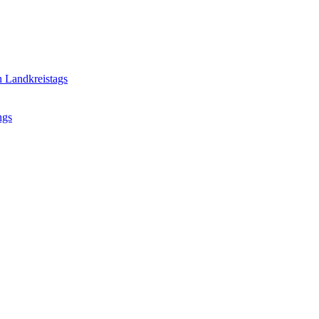
n Landkreistags
ngs