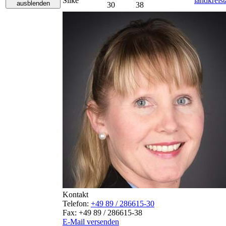
Silke
landkreis
ausblenden
30
38
Kontakt
Telefon:
+49 89 / 286615-30
Fax:
+49 89 / 286615-38
E-Mail versenden