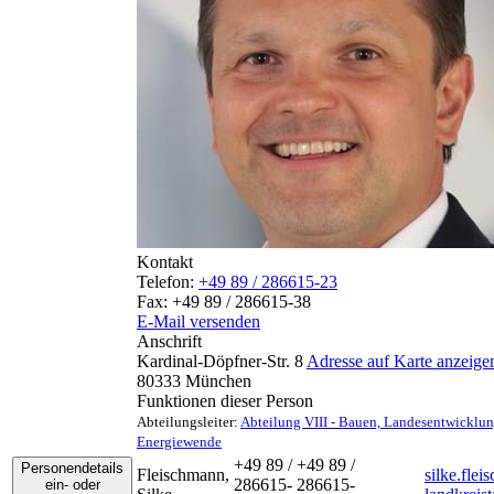
Kontakt
Telefon:
+49 89 / 286615-23
Fax:
+49 89 / 286615-38
E-Mail versenden
Anschrift
Kardinal-Döpfner-Str. 8
Adresse auf Karte anzeige
80333
München
Funktionen dieser Person
Abteilungsleiter
:
Abteilung VIII - Bauen, Landesentwicklu
Energiewende
+49 89 /
+49 89 /
Personendetails
Fleischmann
,
silke.fle
286615-
286615-
ein- oder