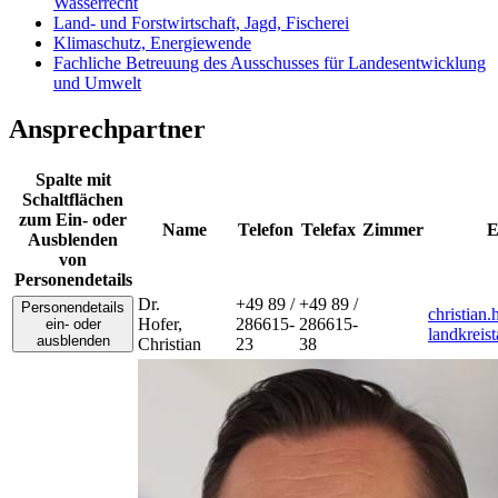
Wasserrecht
Land- und Forstwirtschaft, Jagd, Fischerei
Klimaschutz, Energiewende
Fachliche Betreuung des Ausschusses für Landesentwicklung
und Umwelt
Ansprechpartner
Spalte mit
Schaltflächen
zum Ein- oder
Name
Telefon
Telefax
Zimmer
E
Ausblenden
von
Personendetails
Dr.
+49 89 /
+49 89 /
Personendetails
christian
Hofer
,
286615-
286615-
ein- oder
landkreis
ausblenden
Christian
23
38