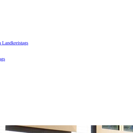
n Landkreistags
ngs