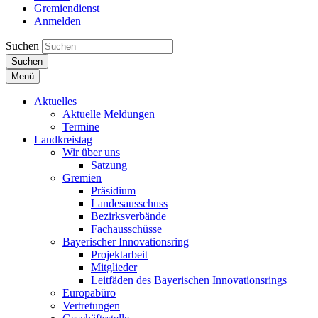
Gremiendienst
Anmelden
Suchen
Suchen
Menü
Aktuelles
Aktuelle Meldungen
Termine
Landkreistag
Wir über uns
Satzung
Gremien
Präsidium
Landesausschuss
Bezirksverbände
Fachausschüsse
Bayerischer Innovationsring
Projektarbeit
Mitglieder
Leitfäden des Bayerischen Innovationsrings
Europabüro
Vertretungen