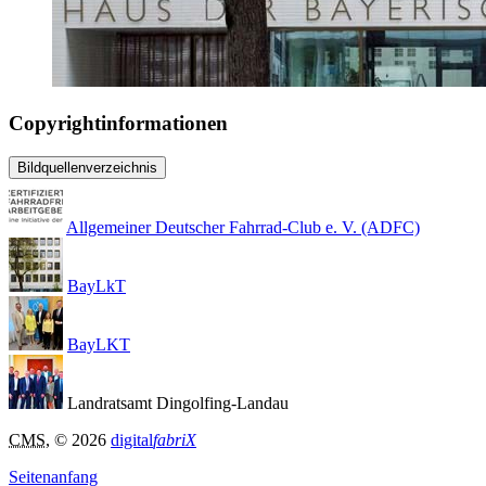
Copyrightinformationen
Bildquellenverzeichnis
Allgemeiner Deutscher Fahrrad-Club e. V. (ADFC)
BayLkT
BayLKT
Landratsamt Dingolfing-Landau
CMS
, © 2026
digital
fabriX
Seitenanfang