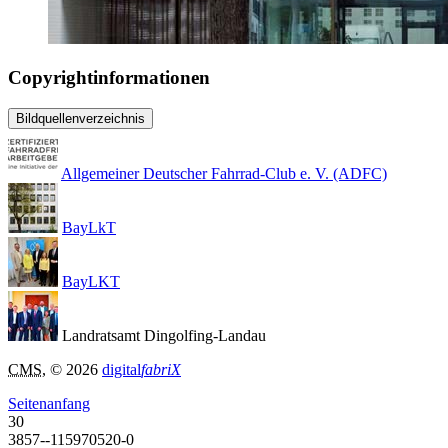
Copyrightinformationen
Bildquellenverzeichnis
Allgemeiner Deutscher Fahrrad-Club e. V. (ADFC)
BayLkT
BayLKT
Landratsamt Dingolfing-Landau
CMS
, © 2026
digital
fabriX
Seitenanfang
30
3857--115970520-0