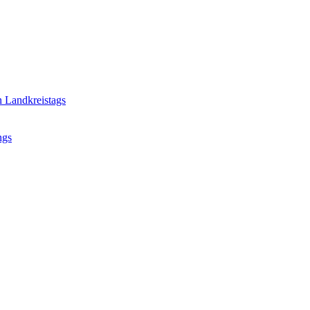
n Landkreistags
ngs