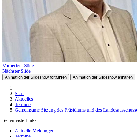
Vorheriger Slide
Nächster Slide
Animation der Slideshow fortführen
Animation der Slideshow anhalten
Start
Aktuelles
Termine
Gemeinsame Sitzung des Präsidiums und des Landesausschusse
Seitenleiste Links
Aktuelle Meldungen
Termine