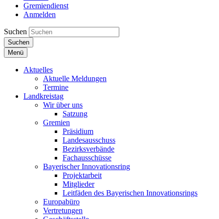
Gremiendienst
Anmelden
Suchen
Suchen
Menü
Aktuelles
Aktuelle Meldungen
Termine
Landkreistag
Wir über uns
Satzung
Gremien
Präsidium
Landesausschuss
Bezirksverbände
Fachausschüsse
Bayerischer Innovationsring
Projektarbeit
Mitglieder
Leitfäden des Bayerischen Innovationsrings
Europabüro
Vertretungen