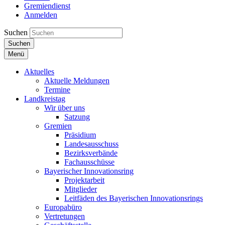
Gremiendienst
Anmelden
Suchen
Suchen
Menü
Aktuelles
Aktuelle Meldungen
Termine
Landkreistag
Wir über uns
Satzung
Gremien
Präsidium
Landesausschuss
Bezirksverbände
Fachausschüsse
Bayerischer Innovationsring
Projektarbeit
Mitglieder
Leitfäden des Bayerischen Innovationsrings
Europabüro
Vertretungen