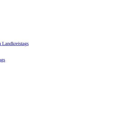
n Landkreistags
ngs