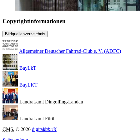
Copyrightinformationen
Bildquellenverzeichnis
Allgemeiner Deutscher Fahrrad-Club e. V. (ADFC)
BayLkT
BayLKT
Landratsamt Dingolfing-Landau
Landratsamt Fürth
CMS
, © 2026
digital
fabriX
Seitenanfang