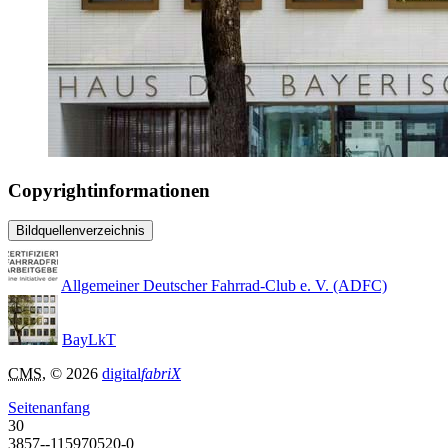
Copyrightinformationen
Bildquellenverzeichnis
Allgemeiner Deutscher Fahrrad-Club e. V. (ADFC)
BayLkT
CMS
, © 2026
digital
fabriX
Seitenanfang
30
3857--115970520-0