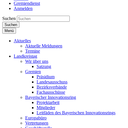
Gremiendienst
Anmelden
Suchen
Suchen
Menü
Aktuelles
Aktuelle Meldungen
Termine
Landkreistag
Wir über uns
Satzung
Gremien
Präsidium
Landesausschuss
Bezirksverbände
Fachausschüsse
Bayerischer Innovationsring
Projektarbeit
Mitglieder
Leitfäden des Bayerischen Innovationsrings
Europabüro
Vertretungen