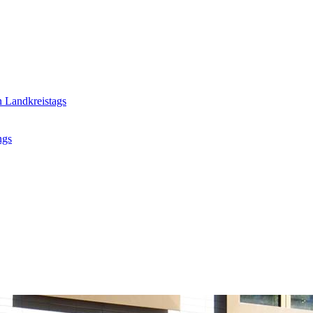
n Landkreistags
ngs