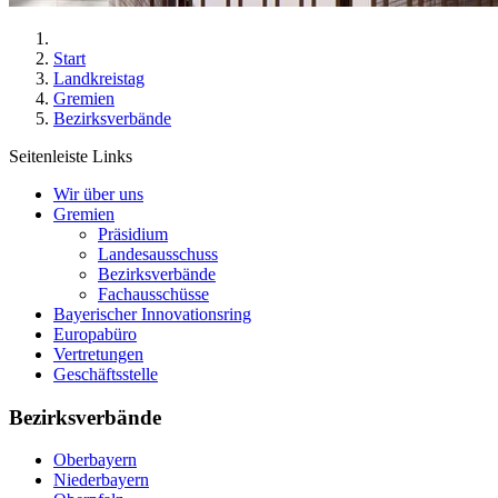
Start
Landkreistag
Gremien
Bezirksverbände
Seitenleiste Links
Wir über uns
Gremien
Präsidium
Landesausschuss
Bezirksverbände
Fachausschüsse
Bayerischer Innovationsring
Europabüro
Vertretungen
Geschäftsstelle
Bezirksverbände
Oberbayern
Niederbayern