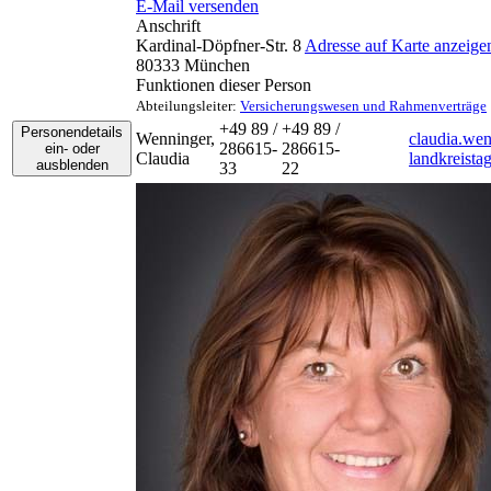
E-Mail versenden
Anschrift
Kardinal-Döpfner-Str. 8
Adresse auf Karte anzeige
80333
München
Funktionen dieser Person
Abteilungsleiter
:
Versicherungswesen und Rahmenverträge
+49 89 /
+49 89 /
Personendetails
Wenninger
,
claudia.we
286615-
286615-
ein- oder
Claudia
landkreista
ausblenden
33
22