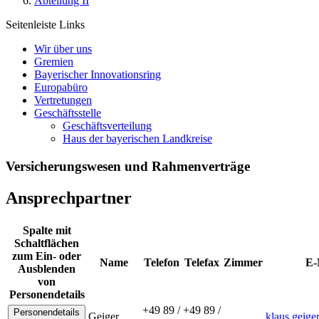
Abteilung II
Seitenleiste Links
Wir über uns
Gremien
Bayerischer Innovationsring
Europabüro
Vertretungen
Geschäftsstelle
Geschäftsverteilung
Haus der bayerischen Landkreise
Versicherungswesen und Rahmenverträge
Ansprechpartner
Spalte mit
Schaltflächen
zum Ein- oder
Name
Telefon
Telefax
Zimmer
E-
Ausblenden
von
Personendetails
+49 89 /
+49 89 /
Personendetails
Geiger
,
klaus.geig