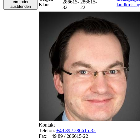
286615-
286615-
ein- oder
Klaus
landkreista
ausblenden
32
22
Kontakt
Telefon:
+49 89 / 286615-32
Fax:
+49 89 / 286615-22