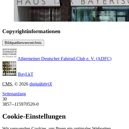
Copyrightinformationen
Bildquellenverzeichnis
Allgemeiner Deutscher Fahrrad-Club e. V. (ADFC)
BayLkT
CMS
, © 2026
digital
fabriX
Seitenanfang
30
3857--115970520-0
Cookie-Einstellungen
Wir verwenden Cookies, um Ihnen ein optimales Webseiten-