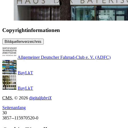
Copyrightinformationen
Bildquellenverzeichnis
Allgemeiner Deutscher Fahrrad-Club e. V. (ADFC)
BayLkT
BayLkT
CMS
, © 2026
digital
fabriX
Seitenanfang
30
3857--115970520-0