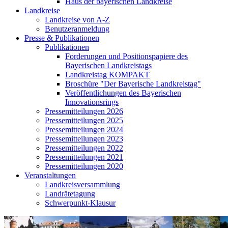
Haus der bayerischen Landkreise
Landkreise
Landkreise von A-Z
Benutzeranmeldung
Presse & Publikationen
Publikationen
Forderungen und Positionspapiere des
Bayerischen Landkreistags
Landkreistag KOMPAKT
Broschüre "Der Bayerische Landkreistag"
Veröffentlichungen des Bayerischen
Innovationsrings
Pressemitteilungen 2026
Pressemitteilungen 2025
Pressemitteilungen 2024
Pressemitteilungen 2023
Pressemitteilungen 2022
Pressemitteilungen 2021
Pressemitteilungen 2020
Veranstaltungen
Landkreisversammlung
Landrätetagung
Schwerpunkt-Klausur