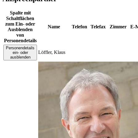
Spalte mit
Schaltflächen
zum Ein- oder
Name
Telefon
Telefax
Zimmer
E-M
Ausblenden
von
Personendetails
Personendetails
Löffler
,
Klaus
ein- oder
ausblenden